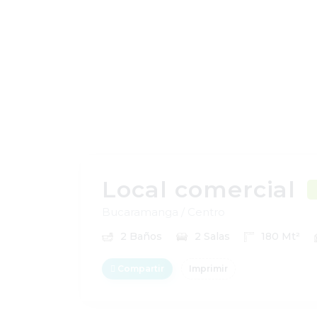
Local comercial
Bucaramanga / Centro
2 Baños
2 Salas
180 Mt²
Compartir
Imprimir