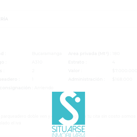
RÍA
d :
Bucaramanga
Area privada (Mt²) :
180
o :
A310
Estrato :
4
 :
2
Valor :
$7.000.00
eadero :
1
Administración :
$168.000
consignación :
Arriendo
os parqueadero doble ven y conocelo agenda tu cita sin costo somos
lado el iva