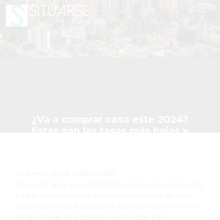
¿Va a comprar casa este 2024?
Estas son las tasas más bajas y
recomendaciones
Publicaciones
Información
24 Enero, 2024
Información
Se puede decir que el 2023 fue uno de los peores años
para el sector vivienda, pues factores como las altas
tasas de interés, la inflación y algunos inconvenientes
en la entrega de subsidios hicieron que a los