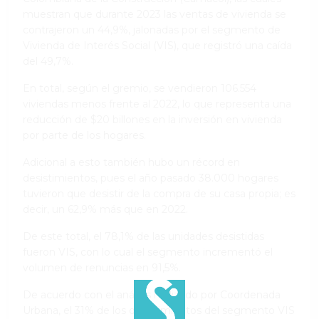
muestran que durante 2023 las ventas de vivienda se
contrajeron un 44,9%, jalonadas por el segmento de
Vivienda de Interés Social (VIS), que registró una caída
del 49,7%.
En total, según el gremio, se vendieron 106.554
viviendas menos frente al 2022, lo que representa una
reducción de $20 billones en la inversión en vivienda
por parte de los hogares.
Adicional a esto también hubo un récord en
desistimientos, pues el año pasado 38.000 hogares
tuvieron que desistir de la compra de su casa propia; es
decir, un 62,9% más que en 2022.
De este total, el 78,1% de las unidades desistidas
fueron VIS, con lo cual el segmento incrementó el
volumen de renuncias en 91,5%.
De acuerdo con el análisis realizado por Coordenada
Urbana, el 31% de los desistimientos del segmento VIS