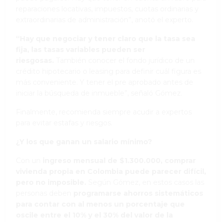
reparaciones locativas, impuestos, cuotas ordinarias y
extraordinarias de administración”, anotó el experto.
“Hay que negociar y tener claro que la tasa sea
fija, las tasas variables pueden ser
riesgosas.
También conocer el fondo jurídico de un
crédito hipotecario o leasing para definir cuál figura es
más conveniente. Y tener el pre aprobado antes de
iniciar la búsqueda de inmueble”, señaló Gómez.
Finalmente, recomienda siempre acudir a expertos
para evitar estafas y riesgos.
¿Y los que ganan un salario mínimo?
Con un
ingreso mensual de $1.300.000, comprar
vivienda propia en Colombia puede parecer difícil,
pero no imposible.
Según Gómez, en estos casos las
personas deben
programarse ahorros sistemáticos
para contar con al menos un porcentaje que
oscile entre el 10% y el 30% del valor de la